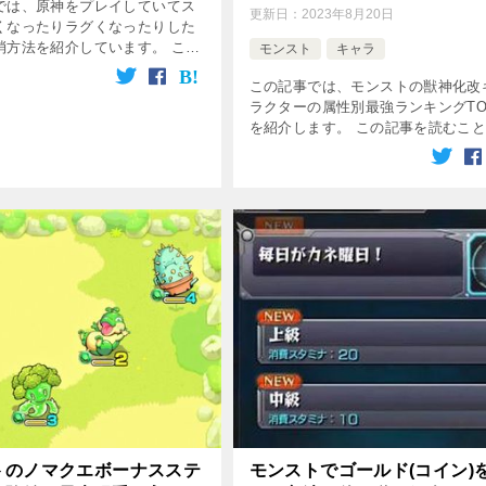
では、原神をプレイしていてス
更新日：
2023年8月20日
くなったりラグくなったりした
消方法を紹介しています。 この
モンスト
キャラ
むことで、原神の重いやラグい
この記事では、モンストの獣神化改
てスムーズにプレイ出来るよう
ラクターの属性別最強ランキングTO
す。 原神が重い原因と対処法を
を紹介します。 この記事を読むこ
モンストの獣神化改キャラクターの
別の強さや特徴に詳しくなり、ゲー
攻略に役立てることができます。 
[…]
トのノマクエボーナスステ
モンストでゴールド(コイン)