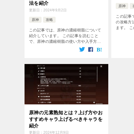
法を紹介
原神
更新日：
2024年9月2日
この記事
原神
攻略
の攻略方
ます。 
この記事では、原神の濃縮樹脂について
と風の攻
紹介しています。 この記事を読むこと
立てるこ
で、原神の濃縮樹脂の使い方や入手方
所と発生
法、メリットやデメリットがわかり、ゲ
[…]
ームの攻略に役立てることができます。
濃厚樹脂の使い方を紹介 原神の濃縮樹脂
は […]
原神の元素熟知とは？上げ方やお
すすめキャラ上げるべきキャラを
紹介
更新日：
2024年12月9日