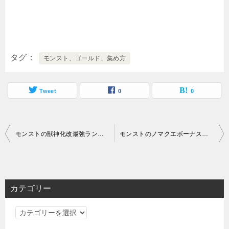
タグ
モンスト、ゴールド、集め方
Tweet
0
0
投
モンストの獣神化改最強ランキングTOP10を紹介
モンストのノマクエボーナスステージで経験値を最大限手に入れる方法
稿
ナ
ビ
カテゴリー
ゲ
カ
ー
テ