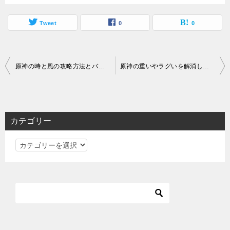
Tweet
0
0
投
原神の時と風の攻略方法とバグの治し方を紹介
原神の重いやラグいを解消して軽くする方法
稿
ナ
ビ
カテゴリー
ゲ
カ
ー
テ
シ
ゴ
ョ
リ
ン
ー