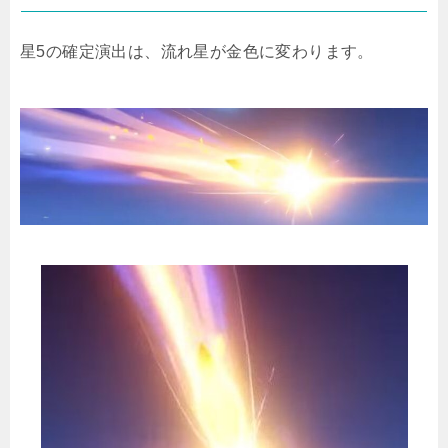
星5の確定演出は、流れ星が金色に変わります。