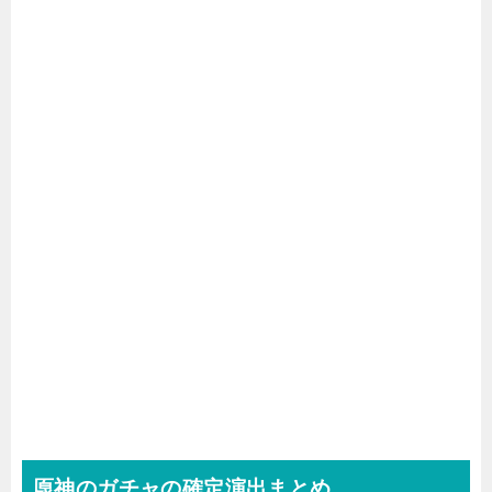
厡神のガチャの確定演出まとめ