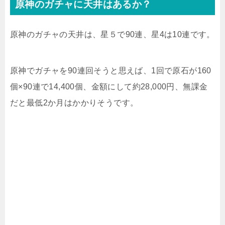
原神のガチャに天井はあるか？
原神のガチャの天井は、星５で90連、星4は10連です。
原神でガチャを90連回そうと思えば、1回で原石が160
個×90連で14,400個、金額にして約28,000円、無課金
だと最低2か月はかかりそうです。