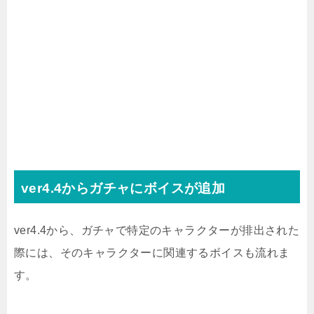
ver4.4からガチャにボイスが追加
ver4.4から、ガチャで特定のキャラクターが排出された
際には、そのキャラクターに関連するボイスも流れま
す。