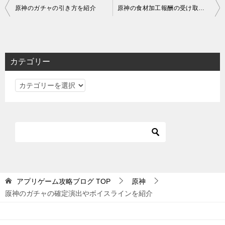
投
原神のガチャの引き方を紹介
原神の食材加工報酬の受け取り方や食材加工のやり方を紹介
稿
ナ
ビ
カテゴリー
ゲ
カ
ー
テ
シ
ゴ
ョ
リ
ン
ー
アプリゲーム攻略ブログ
TOP
原神
厡神のガチャの確定演出やボイスラインを紹介