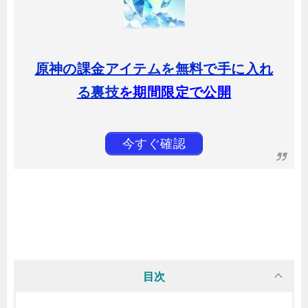
原神の課金アイテムを無料で手に入れ
る裏技
を期間限定で公開
今すぐ確認
目次